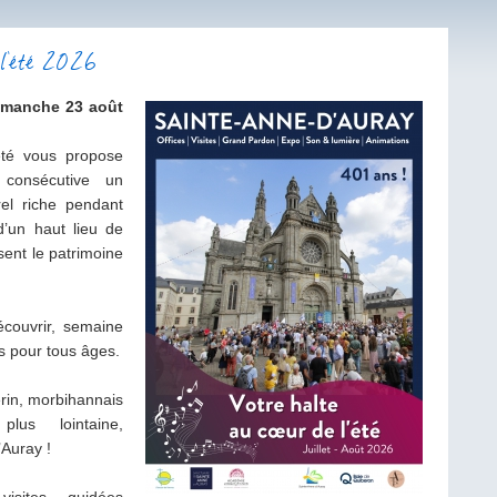
e l'été 2026
dimanche 23 août
été vous propose
consécutive un
rel riche pendant
d’un haut lieu de
sent le patrimoine
écouvrir, semaine
s pour tous âges.
erin, morbihannais
lus lointaine,
Auray !