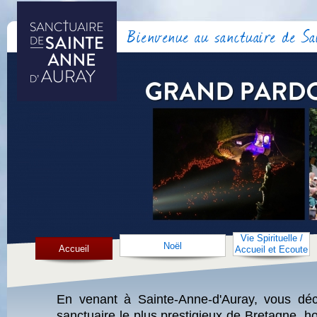
Bienvenue au sanctuaire de S
Vie Spirituelle /
Noël
Accueil
Accueil et Ecoute
En venant à Sainte-Anne-d'Auray, vous déc
sanctuaire le plus prestigieux de Bretagne, h