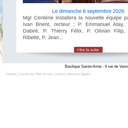
Le dimanche 6 septembre 2026
Mgr Centène installera la nouvelle équipe pa
Ivan Brient, recteur ; P. Emmanuel Atay, 
Dabiré, P. Thierry Félix, P. Olivian Filip
Ribette, P. Jean...
lire la suite
Basilique Sainte-Anne - 9 rue de Vann
Tweeter
|
Facebook
|
Plan du site
|
contact
|
Mentions légales