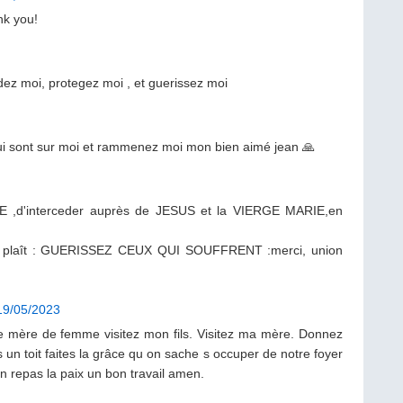
nk you!
idez moi, protegez moi , et guerissez moi
qui sont sur moi et rammenez moi mon bien aimé jean 🙏
 ,d'interceder auprès de JESUS et la VIERGE MARIE,en
s plaît : GUERISSEZ CEUX QUI SOUFFRENT :merci, union
19/05/2023
de mère de femme visitez mon fils. Visitez ma mère. Donnez
s un toit faites la grâce qu on sache s occuper de notre foyer
n repas la paix un bon travail amen.