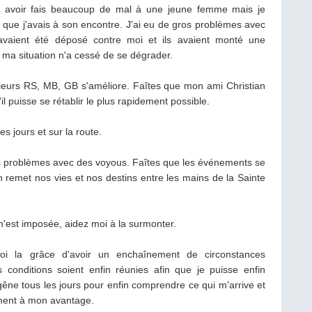
s avoir fais beaucoup de mal à une jeune femme mais je
s que j'avais à son encontre. J'ai eu de gros problèmes avec
avaient été déposé contre moi et ils avaient monté une
 ma situation n'a cessé de se dégrader.
ieurs RS, MB, GB s'améliore. Faîtes que mon ami Christian
'il puisse se rétablir le plus rapidement possible.
s jours et sur la route.
ros problèmes avec des voyous. Faîtes que les événements se
n remet nos vies et nos destins entre les mains de la Sainte
m'est imposée, aidez moi à la surmonter.
oi la grâce d'avoir un enchaînement de circonstances
s conditions soient enfin réunies afin que je puisse enfin
gêne tous les jours pour enfin comprendre ce qui m'arrive et
vement à mon avantage.