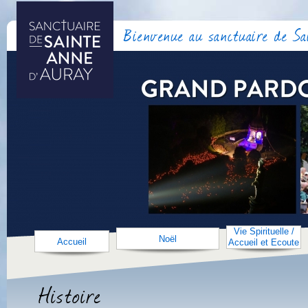
Bienvenue au sanctuaire de S
Vie Spirituelle /
Noël
Accueil
Accueil et Ecoute
Histoire