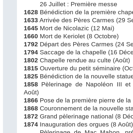
26 Juillet : Première messe
1628
Bénédiction de la première chapel
1633
Arrivée des Pères Carmes (29 S
1645
Mort de Nicolazic (12 Mai)
1660
Mort de Keriolet (8 Octobre)
1792
Départ des Pères Carmes (24 S
1794
Saccage de la chapelle (16 Déc
1802
Chapelle rendue au culte (Août)
1815
Ouverture du petit séminaire (Oc
1825
Bénédiction de la nouvelle statu
1858
Pèlerinage de Napoléon III et 
Août)
1866
Pose de la première pierre de la 
1868
Couronnement de la nouvelle st
1872
Grand pèlerinage national (8 Dé
1874
Inauguration des orgues (8 Août)
Pèlerinage de Mac Mahon, prés