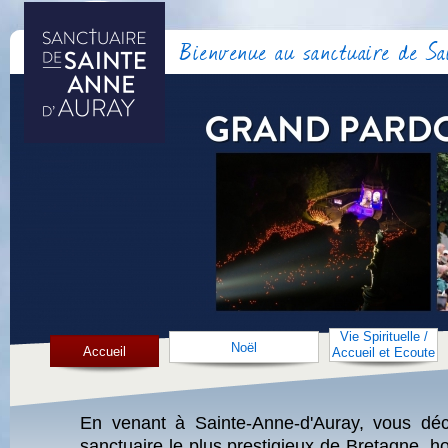
Bienvenue au sanctuaire de S
Vie Spirituelle /
Noël
Accueil
Accueil et Ecoute
En venant à Sainte-Anne-d'Auray, vous déc
sanctuaire le plus prestigieux de Bretagne, h